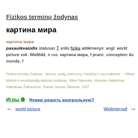
Fizikos terminų žodynas
картина мира
картина мира
pasaulėvaizdis
statusas
T
sritis
fizika
atitikmenys
:
angl.
world
picture
vok.
Weltbild, n
rus.
картина мира, f
pranc.
conception du
monde, f
Fizikos terminų žodynas : lietuvių, anglų, prancūzų, vokiečių ir rusų kalbomis. – Vilnius :
Mokslo ir enciklopedijų leidybos institutas
.
Vilius Palenskis, Vytautas Valiukėnas,
Valerijonas Žalkauskas, Pranas Juozas Žilinskas
.
2007
.
Игры ⚽
Нужно решить контрольную?
world picture
Weltintervall