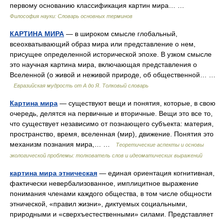
первому основанию классификация картин мира… …
Философия науки: Словарь основных терминов
КАРТИНА МИРА
— в широком смысле глобальный,
всеохватывающий образ мира или представление о нем,
присущее определенной исторической эпохе. В узком смысле
это научная картина мира, включающая представления о
Вселенной (о живой и неживой природе, об общественной… …
Евразийская мудрость от А до Я. Толковый словарь
Картина мира
— существуют вещи и понятия, которые, в свою
очередь, делятся на первичные и вторичные. Вещи это все то,
что существует независимо от познающего субъекта: материя,
пространство, время, вселенная (мир), движение. Понятия это
механизм познания мира,… …
Теоретические аспекты и основы
экологической проблемы: толкователь слов и идеоматических выражений
картина мира этническая
— единая ориентация когнитивная,
фактически невербализованное, имплицитное выражение
понимания членами каждого общества, в том числе общности
этнической, «правил жизни», диктуемых социальными,
природными и «сверхъестественными» силами. Представляет