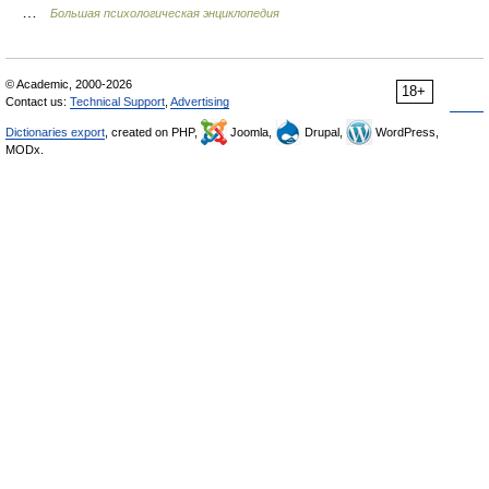
…
Большая психологическая энциклопедия
© Academic, 2000-2026
18+
Contact us:
Technical Support
,
Advertising
Dictionaries export
, created on PHP,
Joomla,
Drupal,
WordPress,
MODx.